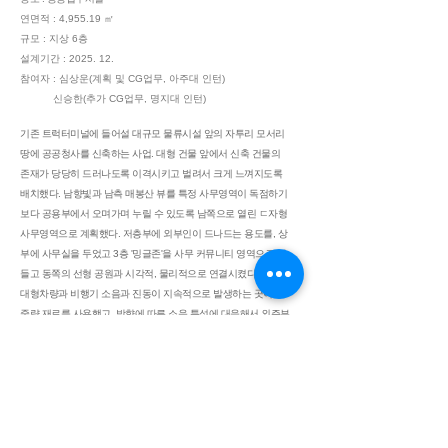
연면적 : 4,955.19 ㎡
규모 : 지상 6층
설계기간 : 2025. 12.
​참여자 : 심상운(계획 및 CG업무, 아주대 인턴)
​ 신승한(추가 CG업무, 명지대 인턴)
기존 트럭터미널에 들어설 대규모 물류시설 앞의 자투리 모서리
땅에 공공청사를 신축하는 사업. 대형 건물 앞에서 신축 건물의
존재가 당당히 드러나도록 이격시키고 벌려서 크게 느껴지도록
배치했다. 남향빛과 남측 매봉산 뷰를 특정 사무영역이 독점하기
보다 공용부에서 오며가며 누릴 수 있도록 남쪽으로 열린 ㄷ자형
사무영역으로 계획했다. 저층부에 외부인이 드나드는 용도를, 상
부에 사무실을 두었고 3층 '밍글존'을 사무 커뮤니티 영역으로 만
들고 동쪽의 선형 공원과 시각적, 물리적으로 연결시켰다. 주변의
대형차량과 비행기 소음과 진동이 지속적으로 발생하는 곳이라
중량 재료를 사용했고, 방향에 따른 소음 특성에 대응해서 외주부
형식을 다양화 하면서 휴식과 소통을 위한 전이공간이 되도록 했
다.