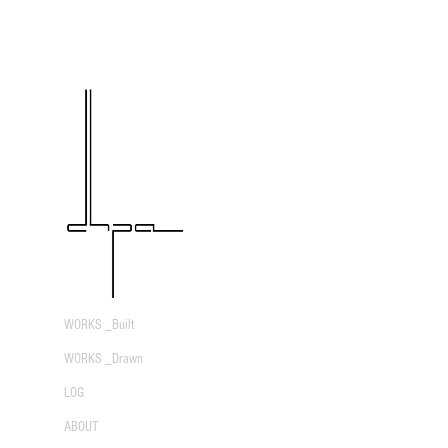
WORKS _Built
WORKS _Drawn
LOG
ABOUT