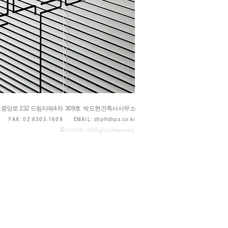
중앙로 232 드림타워4차 309호 박도현건축사사무소
942
FAX: 02.6305.1609
EMAIL:
dhp@dhpa.co.kr
© DHPA. All Rights Reserved.