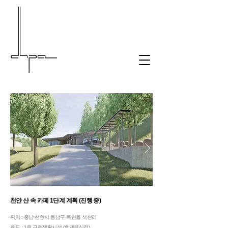
천안 산 속 카페 1단계 계획 (진행 중)
위치 : 충남 천안시 동남구 목천읍 석천리
용도 : 1종 근린생활시설 (휴게음식점)